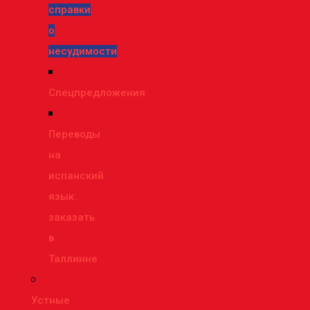
справки
о
несудимости
Спецпредложения
Переводы
на
испанский
язык:
заказать
в
Таллинне
Устные