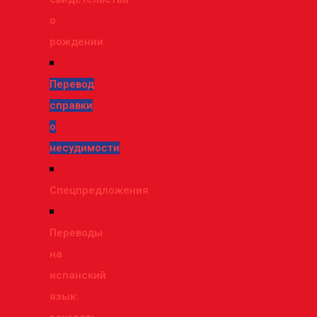
о
рождении
Перевод
справки
о
несудимости
Спецпредложения
Переводы
на
испанский
язык: