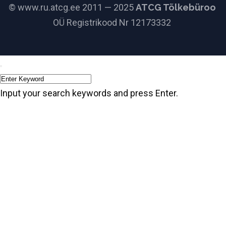
© www.ru.atcg.ee 2011 — 2025
ATCG Tõlkebüroo
OÜ Registrikood Nr 12173332
Input your search keywords and press Enter.