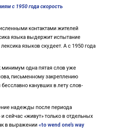
иям с 1950 года скорость
численными контактами жителей
ексика языка выдержит испытание
лексика языков скудеет. А с 1950 года
к минимум одна пятая слов уже
слова, письменному закреплению
бесславно канувших в лету слов-
щение надежды после периода
 и сейчас «живут» только в отдельных
как в выражении
«to wend one’s way