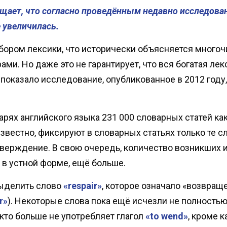
щает, что согласно проведённым недавно исследован
 увеличилась.
бором лексики, что исторически объясняется много
ами. Но даже это не гарантирует, что вся богатая л
показало исследование, опубликованное в 2012 году, 
рях английского языка 231 000 словарных статей ка
известно, фиксируют в словарных статьях только те 
ерждение. В свою очередь, количество возникших и 
в устной форме, ещё больше.
ыделить слово
«respair»
, которое означало «возвра
r»
). Некоторые слова пока ещё исчезли не полностью
кто больше не употребляет глагол
«to wend»
, кроме 